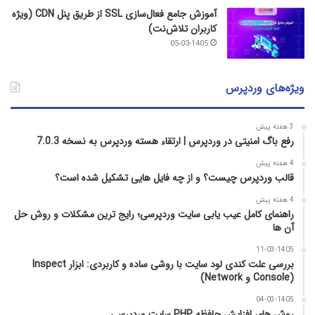
آموزش جامع فعال‌سازی SSL از طریق پنل CDN (ویژه
کاربران تلاش‌نت)
05-03-1405
ویژه‌های وردپرس
3 هفته پیش
رفع باگ امنیتی در وردپرس | ارتقاء هسته وردپرس به نسخه 7.0.3
4 هفته پیش
قالب وردپرس چیست؟ و از چه فایل­ هایی تشکیل شده است؟
4 هفته پیش
راهنمای کامل عیب‌ یابی سایت وردپرسی؛ رایج‌ ترین مشکلات و روش حل
آن‌ ها
11-03-1405
بررسی علت کندی لود سایت با روشی ساده و کاربردی: ابزار Inspect
(Console و Network)
04-03-1405
روش‌ های افزایش حافظه PHP سایت وردپرسی