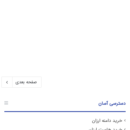
03-11-1401
آموزش نصب Gnome روی CentOS 7
صفحه بعدی
دسترسی آسان
خرید دامنه ارزان
خرید هاست ارزان