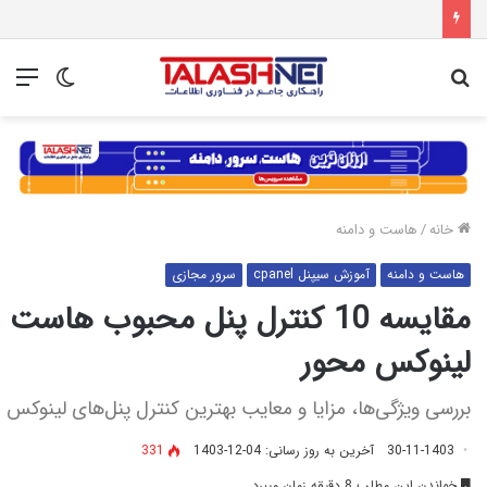
جستجو
تغییر
منو
برای
پوسته
خانه
/
هاست و دامنه
هاست و دامنه
آموزش سیپنل cpanel
سرور مجازی
مقایسه 10 کنترل پنل محبوب هاست
لینوکس محور
بررسی ویژگی‌ها، مزایا و معایب بهترین کنترل پنل‌های لینوکس
30-11-1403
آخرین به روز رسانی: 04-12-1403
331
خواندن این مطلب 8 دقیقه زمان میبرد