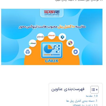
فهرست‌بندی عناوین
مقدمه
دسته بندی کنترل پنل ها
۱. کنترل پنل cPanel