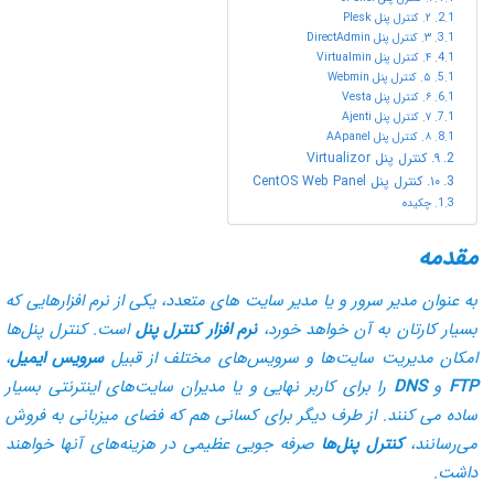
۲. کنترل پنل Plesk
۳. کنترل پنل DirectAdmin
۴. کنترل پنل Virtualmin
۵. کنترل پنل Webmin
۶. کنترل پنل Vesta
۷. کنترل پنل Ajenti
۸. کنترل پنل AApanel
۹. کنترل پنل Virtualizor
۱۰. کنترل پنل CentOS Web Panel
چکیده
مقدمه
به عنوان مدیر سرور و یا مدیر سایت‌ های متعدد، یکی از نرم افزارهایی که
بسیار کارتان به آن خواهد خورد،
نرم افزار کنترل پنل
است. کنترل پنل‌ها
امکان مدیریت سایت‌ها و سرویس‌های مختلف از قبیل
سرویس ایمیل
،
FTP
و
DNS
را برای کاربر نهایی و یا مدیران سایت‌های اینترنتی بسیار
ساده می‌ کنند. از طرف دیگر برای کسانی هم که فضای میزبانی به فروش
می‌رسانند،
کنترل پنل‌ها
صرفه جویی عظیمی در هزینه‌های آنها خواهند
داشت.