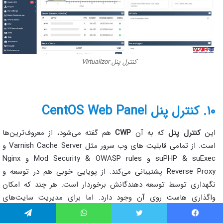
کنترل پنل Virtualizor
۱۰. کنترل پنل CentOS Web Panel
این
کنترل پنل
که به آن
CWP
هم گفته می‌شود، از معروف‌ترین‌ها
است. از تمامی قابلیت های وب سرور مثل Varnish Cache Server و
suPHP & suExec و Mod Security & OWASP rules و Nginx
Reverse Proxy پشتیبانی می‌کند. از پویایی خوبی هم در توسعه و
نگهداری توسط توسعه دهندگانش برخوردار است. هر چند که امکان
واگذاری هاست روی آن وجود دارد. اما برای مدیریت سایت‌های
شخصی و گروهی بسیار مناسب است.
یس بوک
توییتر
واتس آپ
تلگرام