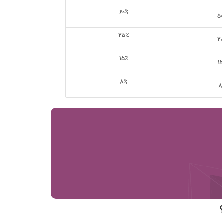
۶۰٪
۵
۲۵٪
۲
۱۵٪
۱
۸٪
۸